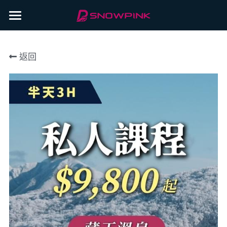
×
×
部落格分類
商品分類
雪場介紹
北海道
所有博客分類
返回
滑雪攻略
雪場介紹 旭川
藏王溫泉
北海道旭川滑雪攻略
雪場介紹 湯澤
教練介紹
所有博客分類
越後湯澤
越後湯澤滑雪攻略
雪場介紹 藏王
滑雪新手指南
常見問題
山形藏王滑雪攻略
北海道旭川滑雪攻略
聯絡我們
山形藏王滑雪攻略
特約廠商
IG
越後湯澤滑雪攻略
LINE
登錄
/
註冊
Facebook
預約課程