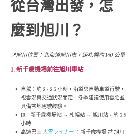
從台灣出發，怎
麼到旭川？
📍旭川位置：北海道旭川市，距札幌約 140 公里
1. 新千歲機場前往旭川車站
自駕：約 2 - 2.5 小時，
沿道央自動車道行駛，
視雪況與交通狀況而定。冬季建議使用雪胎並
具備雪地駕駛經驗。
JR：
新千歲機場站 
→ 
札幌站 
→ 
旭川站，約 2.5 
小時
高速巴士 
大雪ライナー
 ：新千歲機場 ⇄ 旭川