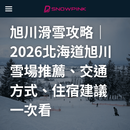
×
商品分類
雪場介紹
旭川滑雪攻略｜
北海道
滑雪攻略
雪場介紹 旭川
2026北海道旭川
藏王溫泉
雪場介紹 湯澤
教練介紹
所有博客分類
越後湯澤
雪場介紹 藏王
北海道旭川滑雪攻略
常見問題
雪場推薦、交通
山形藏王滑雪攻略
聯絡我們
方式、住宿建議
滑雪新手指南
特約廠商
IG
越後湯澤滑雪攻略
LINE
一次看
登錄
/
註冊
Facebook
預約課程