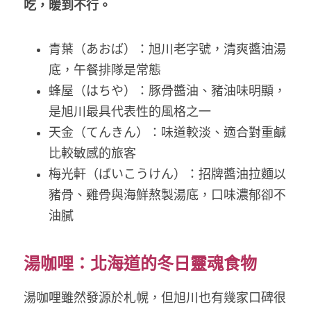
吃，暖到不行。
青葉（あおば）：旭川老字號，清爽醬油湯
底，午餐排隊是常態
蜂屋（はちや）：豚骨醬油、豬油味明顯，
是旭川最具代表性的風格之一
天金（てんきん）：味道較淡、適合對重鹹
比較敏感的旅客
梅光軒（ばいこうけん）：招牌醬油拉麵以
豬骨、雞骨與海鮮熬製湯底，口味濃郁卻不
油膩
湯咖哩：北海道的冬日靈魂食物
湯咖哩雖然發源於札幌，但旭川也有幾家口碑很