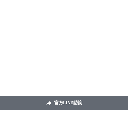
官方LINE諮詢