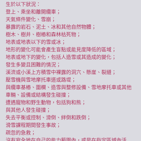
生於以下狀況：
登上、乘坐和離開纜車；
天氣條件變化、雪崩；
暴露的岩石、泥土、冰和其他自然物體；
樹木、樹井、樹樁和森林枯死物；
地表或地表以下的雪或冰；
地形的變化可能會產生盲點或能見度降低的區域；
地表或地下的變化，包括人造雪或其造成的變化；
發生多變且困難的情況；
溪流或小溪上方積雪中裸露的洞穴、懸崖、裂縫；
壓雪機與雪地摩托車道或路堤；
與纜車基樁、圍欄、造雪與整修設備、雪地摩托車或其他
車輛、設備或結構發生碰撞；
遭遇寵物和野生動物，包括狗和熊；
與其他人發生碰撞；
失去平衡或控制、滑倒、絆倒和跌倒；
滑雪課程期間發生事故；
疏忽的急救；
沒有安全地在自己的能力範圍內，或是在指定區域內活