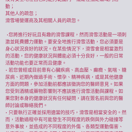
動；
其他人的疏忽；
滑雪場營運商及其相關人員的疏忽。
 •您將進行好玩且有趣的滑雪課程，然而滑雪活動是一項刺
激並耗費體力運動。要安全地進行滑雪活動，您必須要是
身心狀況良好的狀況。在某些情況下，滑雪會是相當激烈
的活動，您的健康狀況與體能必須十分良好，一般的日常
活動功能也要正常而且健康。
• 若您曾經或目前患有心臟疾病、高血壓、癲癇、氣喘、糖
尿病、近期內做過手術、懷孕、精神疾病，或是其他健康
方面的問題，參加活動前都應該徵詢您的醫師意見。如果
您受到酒精或藥物影響則不應該進行滑雪活動與課程。如
果您對本身的健康狀況有任何疑問，請在簽名前與您的醫
師討論或聯絡我們。
• 只要執行正確並採用適當的技巧，滑雪是相當安全的。然
而，活動過程中有可能發生不同程度的跌倒與外力碰撞等
意外事故，並造成的不同程度的外傷、各類型運動傷害、