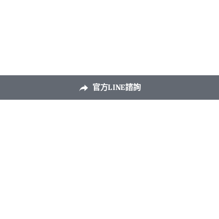
官方LINE諮詢
+886 953756267
outdoorpink2017@gmail.com
粉紅戶外股份有限公司 
統編：96659805  代表人：劉政揚
SPC合同会社　 
法人番号：110003005975 　代表社員：
劉
政揚