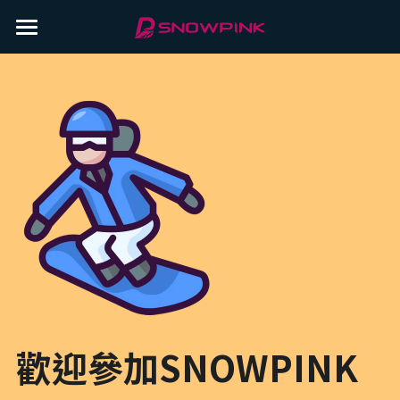
×
×
部落格分類
商品分類
雪場介紹
北海道
所有博客分類
滑雪攻略
雪場介紹 旭川
藏王溫泉
北海道旭川滑雪攻略
雪場介紹 湯澤
教練介紹
所有博客分類
越後湯澤
越後湯澤滑雪攻略
雪場介紹 藏王
滑雪新手指南
常見問題
山形藏王滑雪攻略
北海道旭川滑雪攻略
聯絡我們
山形藏王滑雪攻略
特約廠商
IG
越後湯澤滑雪攻略
LINE
登錄
/
註冊
歡迎參加SNOWPINK
Facebook
預約課程