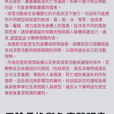
休克昏迷、嚴重癱瘓或死亡等風險。如果不遵守既定規範
的話，可能會導致嚴重的傷害。  
• 滑雪活動會在各種變化的天氣狀況下進行，包括有可能遇
到不同類型和程度的氣候，風、雨、冰、雪等，造成凍
傷、曬傷、視力或其他身體上的傷害。這涉及不同的風險
與危害，請穿著適當的保暖衣物與個人裝備保護自己，請
見 
滑雪安全
 以瞭解相關內容。 
• 為應對可能發生的身體或財物損傷，請確保您已經購買能
含括滑雪活動與旅遊期間的保險，以提供適合自己的活動
保障。 
• 作為您使用滑雪裝備以及參與滑雪活動與課程的條件，您
瞭解並且承擔因任何原因（包括疏忽、違反本聲明或違反
任何注意義務）導致的人身傷害、死亡或財產損失的所有
風險。這些情況將影響您的權利，包括起訴您的課程指導
員與教學單位及其相關人員疏忽、違反以下聲明或在發生
事故後要求賠償的權利。