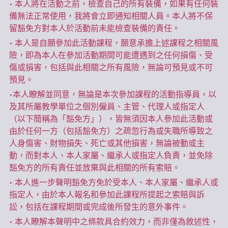
• 本人將在活動之前，檢查自己的所有裝備，如果有任何裝
備無法正常使用，我將會立即通知相關人員。本人將不保
留豁免方對本人於活動前未能檢查裝備的責任。  
• 本人是自願參加此活動課程，願意承擔上述課程之相關風
險，即為本人在參加活動期間可能遭遇到之任何損傷、受
傷或損害，包括與此相關之所有風險，無論可預見或不可
預見。  
•本人瞭解並同意，無論是本次參加課程的活動指導員，以
及其所屬教學單位之個別僱員、主管、代理人或指定人
（以下簡稱為「豁免方」），皆無須因本人參加此活動或
由於任何一方（包括豁免方）之疏忽行為或失職所導致之
人身傷害、財物損失、死亡或其他損害，無論被動或主
動，而對本人、本人家屬、繼承人或指定人負責，並免除
豁免方的所有責任並放棄與此相關的所有索賠。  
• 本人進一步聲明豁免方免於受本人、本人家屬、繼承人或
指定人，由於本人報名和參加此課程所提起之索賠與訴
訟，包括在課程期間或完成後所發生的意外事件。  
• 本人瞭解本聲明中之條款具合約效力，而非僅為敘述性，