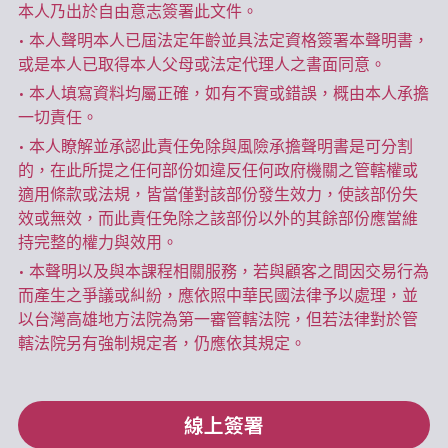
本人乃出於自由意志簽署此文件。  
• 本人聲明本人已屆法定年齡並具法定資格簽署本聲明書，
或是本人已取得本人父母或法定代理人之書面同意。  
• 本人填寫資料均屬正確，如有不實或錯誤，概由本人承擔
一切責任。  
• 本人瞭解並承認此責任免除與風險承擔聲明書是可分割
的，在此所提之任何部份如違反任何政府機關之管轄權或
適用條款或法規，皆當僅對該部份發生效力，使該部份失
效或無效，而此責任免除之該部份以外的其餘部份應當維
持完整的權力與效用。  
• 本聲明以及與本課程相關服務，若與顧客之間因交易行為
而產生之爭議或糾紛，應依照中華民國法律予以處理，並
以台灣高雄地方法院為第一審管轄法院，但若法律對於管
轄法院另有強制規定者，仍應依其規定。
線上簽署